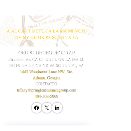
GRUPO DE SEGUROS TAP QUE ATENDE
A AL
CA CT DE FL GA LA MA MI NC NJ
NV NY OH OK PA SC TN TX VA
GRUPO DE SEGUROS TAP
Sirviendo
AL CA CT DE FL GA LA MA MI
NC NJ NV NY OH OK PA SC TN TX y VA
1445 Woodmont Lane NW, Ste.
Atlanta, Georgia
CONTACTO
tiffany@pringleinsurancegroup.com
404-308-5868