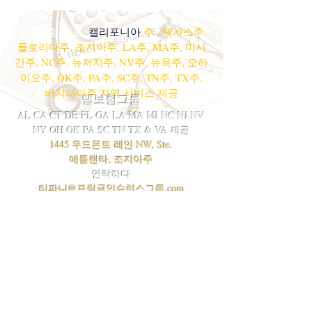
TAP 보험 그룹,
캘리포니아
주
, 텍사스주,
플로리다주, 조지아주, LA주, MA주, 미시
간주, NC주, 뉴저지주, NV주, 뉴욕주, 오하
이오주, OK주, PA주, SC주, TN주, TX주,
버지니아주 지역 서비스 제공
탭보험그룹
AL CA CT DE FL GA LA MA MI NC NJ NV
NY OH OK PA SC TN TX & VA 제공
1445 우드몬트 레인 NW, Ste.
애틀랜타, 조지아주
연락하다
티파니@프링글인슈런스그룹.com
404-308-5868
목록에 올라가세요